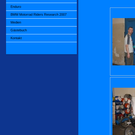
Enduro
BMW Motorrad Riders Research 2007
Medien
Gästebuch
Kontakt