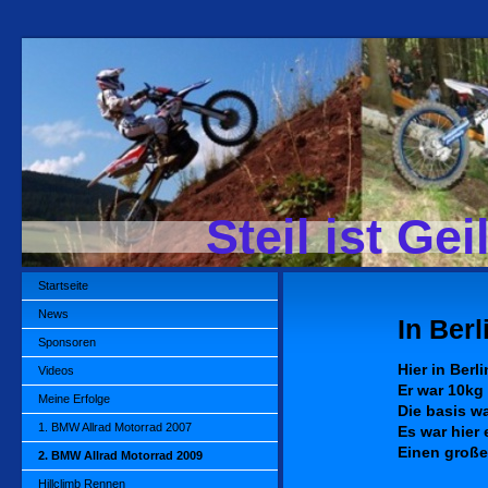
Steil ist G
Startseite
News
In Ber
Sponsoren
Hier in Ber
Videos
Er war 10kg
Meine Erfolge
Die basis wa
1. BMW Allrad Motorrad 2007
Es war hier 
Einen großen 
2. BMW Allrad Motorrad 2009
Hillclimb Rennen